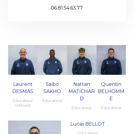
06.81.54.63.77
Laurent
Saïbo
Nattan
Quentin
DESMAS
SAKHO
MATICHAR
BELHOMM
D
E
Éducateur
Éducateur
référent
Éducateur
Éducateur
Lucas BELLOT
Éducateur