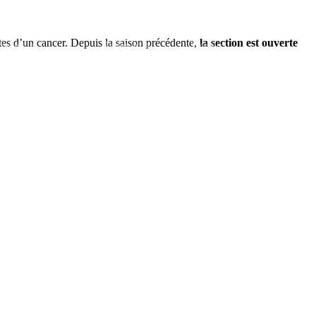
es d’un cancer. Depuis la saison précédente,
la section est ouverte
alités
Partenariat
Boutique
Contact